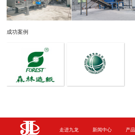
成功案例
木材撕碎机
RDF燃料生产设备
生物质综合破碎机...
轮胎粉碎机
走进九龙
新闻中心
产