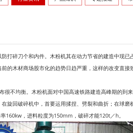
以防打碎刀个和内件。木粉机其在动力节省的建造中现已
当前的木材商场股市化的趋势日趋严重，这样的改变直接
散布很不均衡。木粉机面对中国高速铁路建造高峰期的到
，在旋回破碎机中，首要运用揉捏、劈裂和曲折；在球磨
功率160kw，进料粒度为150mm，破碎才能120t／h。