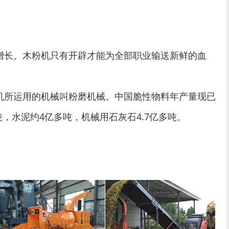
增长。木粉机只有开辟才能为全部职业输送新鲜的血
大型稻草捆撕碎机...
金属撕碎机
机所运用的机械叫粉磨机械。中国脆性物料年产量现已
吨，水泥约4亿多吨，机械用石灰石4.7亿多吨。
锯末粉碎机
大件垃圾处理设备...
切枝机
玉米秸秆粉碎机