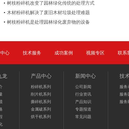
树枝粉碎机改变了园林绿化传统的处理方式
木材粉碎机解决了废旧木材垃圾处理难题
废钢破碎机
模板破碎机
树枝粉碎机是处理园林绿化废弃物的设备
品中心
技术服务
成功案例
视频专区
联系
金属压块破碎机
塑料粉碎机
九龙
产品中心
新闻中心
技
介
粉碎机系列
公司新闻
服务
量
削片机系列
行业资讯
服务
绩
撕碎机系列
产品知识
服务
略
金属破系列
专题报道
摩托车破碎机
自行车破碎机
程
烘干机系列
常见问题
化