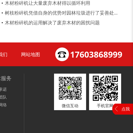
木材粉碎机让大量废弃木材得以循环利用
树枝粉碎机凭借自身的优势对园林垃圾进行了妥善处...
装修垃圾处理设备...
废家电破碎机
木材粉碎机的运用解决了废弃木材的困扰问题
17603868999
我们
网站地图
小型撕碎机
稻草秸秆撕碎机
术服务
承诺
团队
网络
微信互动
手机官网
点我
稻草揉丝机
易拉罐破碎机