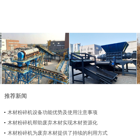
大型秸秆粉碎机
废旧轮胎胶粉设备...
树枝粉碎机
稻草破碎机
推荐新闻
生活垃圾处理设备...
工业固废处理设备...
木材粉碎机设备功能优势及使用注意事项
木材粉碎机帮助废弃木材实现木材资源化
木材粉碎机为废弃木材提供了持续的利用方式