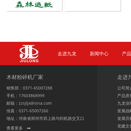
生物质综合破碎机...
轮胎粉碎机
走进九龙
新闻中心
产
陈腐垃圾处理设备...
建筑垃圾处理设备...
木材粉碎机厂家
走进
销售部：0371-65007288
公司简
手机：17603868999
产品质
邮箱：zzsjljx@sina.com
九龙业
传真：0371-65007266
发展战
秸秆沼气处理设备...
废旧汽车破碎机
地址：河南省郑州市郑上路与织机路交叉口
发展历
党建文
查看更多