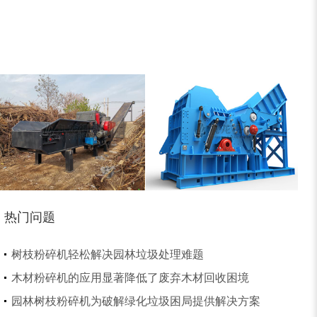
锯末粉碎机
大件垃圾处理设备...
切枝机
玉米秸秆粉碎机
热门问题
木材削片机
金属破碎机
树枝粉碎机轻松解决园林垃圾处理难题
木材粉碎机的应用显著降低了废弃木材回收困境
园林树枝粉碎机为破解绿化垃圾困局提供解决方案