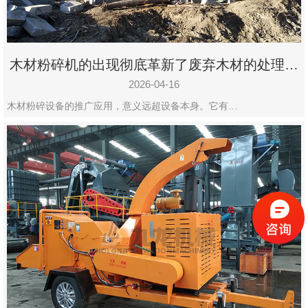
木材粉碎机的出现彻底革新了废弃木材的处理模
式
2026-04-16
木材粉碎设备的推广应用，意义远超设备本身。它有…