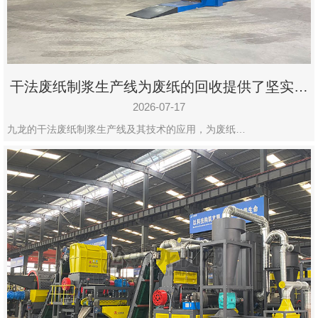
州
市
九
龙
干法废纸制浆生产线为废纸的回收提供了坚实的
机
保障
械
2026-07-17
设
九龙的干法废纸制浆生产线及其技术的应用，为废纸…
备
有
限
公
司
豫
ICP
备
19020390
号-1