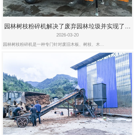
园林树枝粉碎机解决了废弃园林垃圾并实现了再
利用
2026-03-20
园林树枝粉碎机是一种专门针对废旧木板、树枝、木…