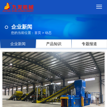
首
企业新闻
页
我
您的当前位置：
首页
>
动态
们
产
企业新闻
产品知识
专题报道
品
视
频
现
场
方
案
动
态
联
系
郑