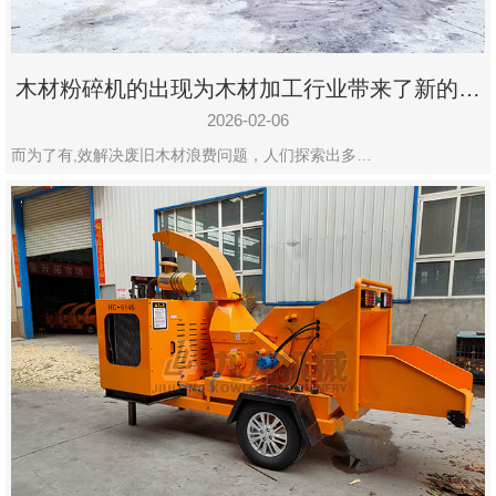
木材粉碎机的出现为木材加工行业带来了新的变
化
2026-02-06
而为了有,效解决废旧木材浪费问题，人们探索出多…