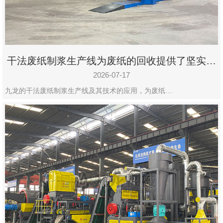
州
市
九
龙
干法废纸制浆生产线为废纸的回收提供了坚实的
机
保障
械
2026-07-17
设
九龙的干法废纸制浆生产线及其技术的应用，为废纸…
备
有
限
公
司
豫
ICP
备
19020390
号-1