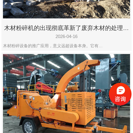
木材粉碎机的出现彻底革新了废弃木材的处理模
式
2026-04-16
木材粉碎设备的推广应用，意义远超设备本身。它有…