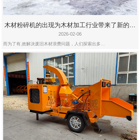
木材粉碎机的出现为木材加工行业带来了新的变
化
2026-02-06
而为了有,效解决废旧木材浪费问题，人们探索出多…