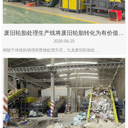
废旧轮胎处理生产线将废旧轮胎转化为有价值的
资源
2026-06-25
相较于传统的填埋和焚烧处理方式，九龙废旧轮胎处…