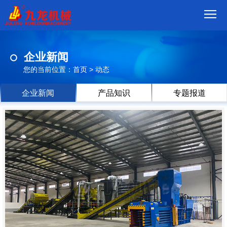
首
企业新闻
页
我
您的当前位置：
首页
>
动态
们
产
企业新闻
产品知识
专题报道
品
视
频
现
场
方
案
动
态
联
系
郑