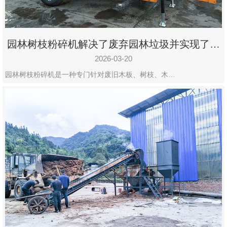
园林树枝粉碎机解决了废弃园林垃圾并实现了再
利用
2026-03-20
园林树枝粉碎机是一种专门针对废旧木板、树枝、木…