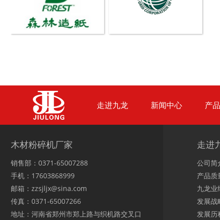
鼓式削片机
稻草粉碎机
走进九龙
新闻中心
产
玉米芯烘干机
牧草烘干机
木材粉碎机厂家
走进
销售部：0371-65007288
公司简
手机：17603868999
产品质
邮箱：zzsjljx@sina.com
九龙业
传真：0371-65007266
发展战
盘式削片机
全自动削片机
地址：河南省郑州市郑上路与织机路交叉口
发展历