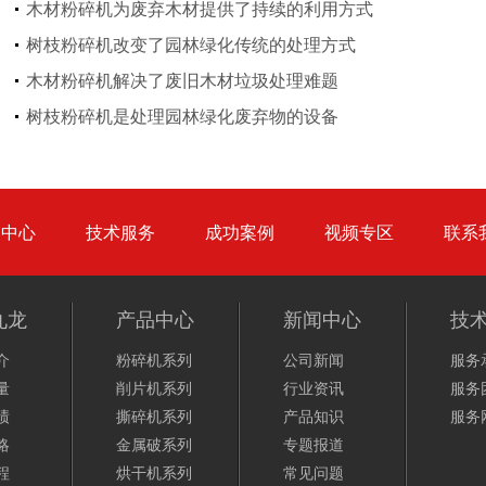
木材粉碎机为废弃木材提供了持续的利用方式
树枝粉碎机改变了园林绿化传统的处理方式
木材粉碎机解决了废旧木材垃圾处理难题
气流烘干机
转筒烘干机
树枝粉碎机是处理园林绿化废弃物的设备
品中心
技术服务
成功案例
视频专区
联系
猪粪烘干机
鸡粪烘干机
九龙
产品中心
新闻中心
技
介
粉碎机系列
公司新闻
服务
量
削片机系列
行业资讯
服务
绩
撕碎机系列
产品知识
服务
略
金属破系列
专题报道
生物质秸秆破碎机...
程
烘干机系列
常见问题