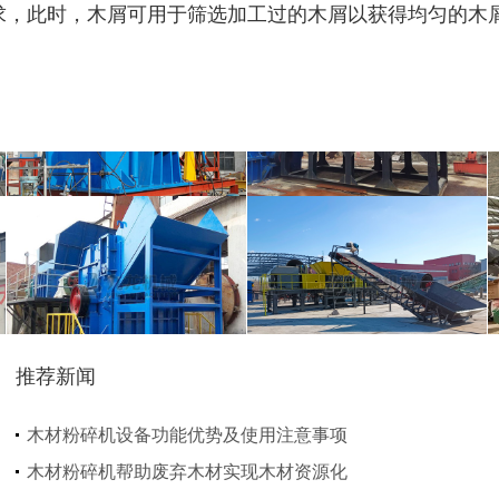
求，此时，木屑可用于筛选加工过的木屑以获得均匀的木
金属压块破碎机
塑料粉碎机
摩托车破碎机
自行车破碎机
推荐新闻
彩钢瓦破碎机
大型铡草机
木材粉碎机设备功能优势及使用注意事项
木材粉碎机帮助废弃木材实现木材资源化