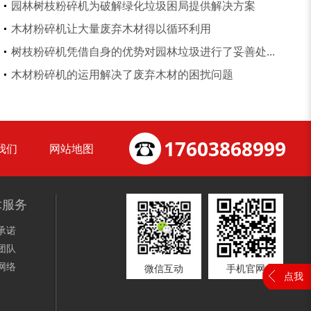
园林树枝粉碎机为破解绿化垃圾困局提供解决方案
木材粉碎机让大量废弃木材得以循环利用
树枝粉碎机凭借自身的优势对园林垃圾进行了妥善处...
锯末烘干机
秸秆烘干机
木材粉碎机的运用解决了废弃木材的困扰问题
17603868999
我们
网站地图
树皮烘干机
除尘器
术服务
承诺
团队
网络
微信互动
手机官网
点我