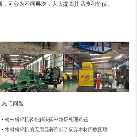
屑，可分为不同层次，大大提高其品质和价值。
小型撕碎机
稻草秸秆撕碎机
稻草揉丝机
易拉罐破碎机
热门问题
木屑粉碎机
水滴式粉碎机
树枝粉碎机轻松解决园林垃圾处理难题
木材粉碎机的应用显著降低了废弃木材回收困境