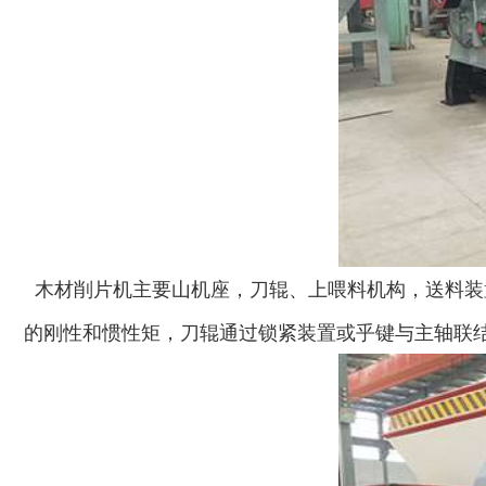
木材削片机主要山机座，刀辊、上喂料机构，送料装
的刚性和惯性矩，刀辊通过锁紧装置或乎键与主轴联