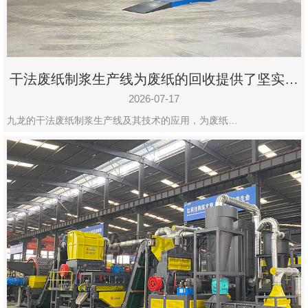
干法废纸制浆生产线为废纸的回收提供了坚实的
保障
2026-07-17
九龙的干法废纸制浆生产线及其技术的应用，为废纸…