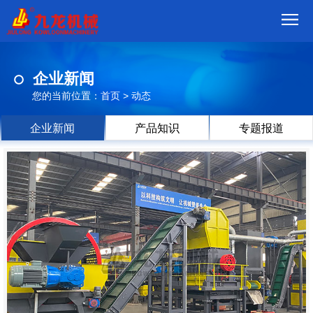
首
企业新闻
页
我
您的当前位置：
首页
>
动态
们
产
企业新闻
产品知识
专题报道
品
视
频
现
场
方
案
动
态
联
系
郑