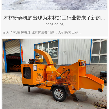
木材粉碎机的出现为木材加工行业带来了新的变
化
2026-02-06
而为了有,效解决废旧木材浪费问题，人们探索出多…