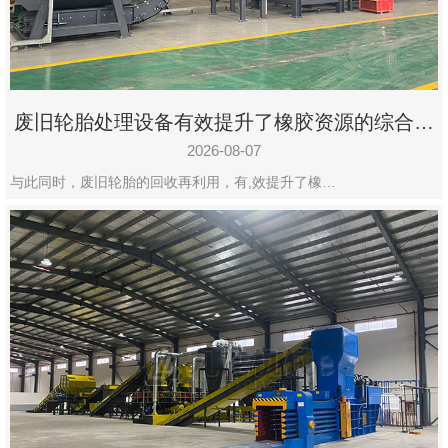
州
市
九
龙
废旧轮胎处理设备有效提升了橡胶资源的综合利
机
用率
械
2026-08-07
设
与此同时，废旧轮胎的回收再利用，有,效提升了橡…
备
有
限
公
司
豫
ICP
备
19020390
号-1