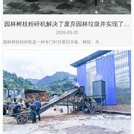
园林树枝粉碎机解决了废弃园林垃圾并实现了再
利用
2026-03-20
园林树枝粉碎机是一种专门针对废旧木板、树枝、木…