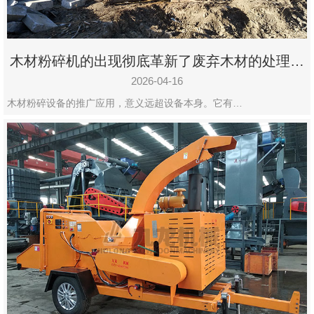
木材粉碎机的出现彻底革新了废弃木材的处理模
式
2026-04-16
木材粉碎设备的推广应用，意义远超设备本身。它有…