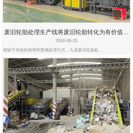
废旧轮胎处理生产线将废旧轮胎转化为有价值的
资源
2026-06-25
相较于传统的填埋和焚烧处理方式，九龙废旧轮胎处…