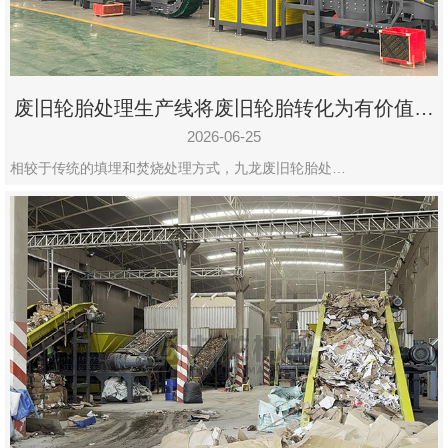
废旧轮胎处理生产线将废旧轮胎转化为有价值的
资源
2026-06-25
相较于传统的填埋和焚烧处理方式，九龙废旧轮胎处…