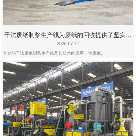
干法废纸制浆生产线为废纸的回收提供了坚实的
保障
2026-07-17
九龙的干法废纸制浆生产线及其技术的应用，为废纸…