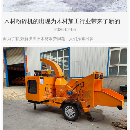
木材粉碎机的出现为木材加工行业带来了新的变
化
2026-02-06
而为了有,效解决废旧木材浪费问题，人们探索出多…