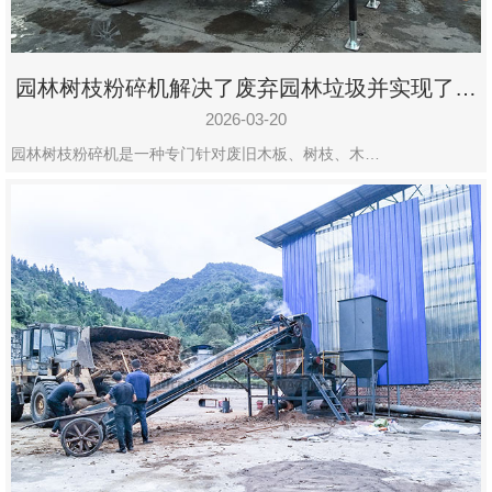
园林树枝粉碎机解决了废弃园林垃圾并实现了再
利用
2026-03-20
园林树枝粉碎机是一种专门针对废旧木板、树枝、木…