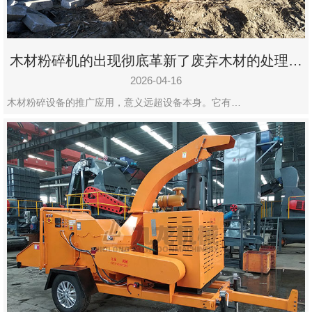
木材粉碎机的出现彻底革新了废弃木材的处理模
式
2026-04-16
木材粉碎设备的推广应用，意义远超设备本身。它有…