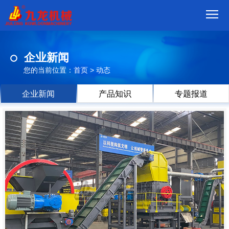
首
企业新闻
页
我
您的当前位置：
首页
>
动态
们
产
企业新闻
产品知识
专题报道
品
视
频
现
场
方
案
动
态
联
系
郑