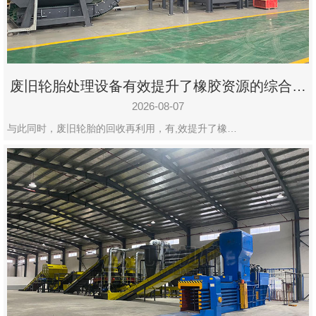
州
市
九
龙
废旧轮胎处理设备有效提升了橡胶资源的综合利
机
用率
械
2026-08-07
设
与此同时，废旧轮胎的回收再利用，有,效提升了橡…
备
有
限
公
司
豫
ICP
备
19020390
号-1