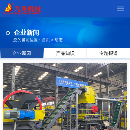
首
企业新闻
页
我
您的当前位置：
首页
>
动态
们
产
企业新闻
产品知识
专题报道
品
视
频
现
场
方
案
动
态
联
系
郑