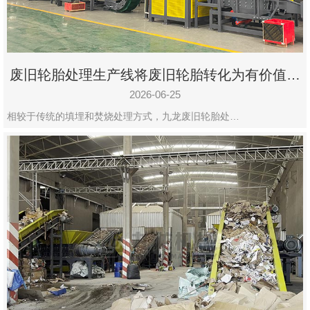
废旧轮胎处理生产线将废旧轮胎转化为有价值的
资源
2026-06-25
相较于传统的填埋和焚烧处理方式，九龙废旧轮胎处…