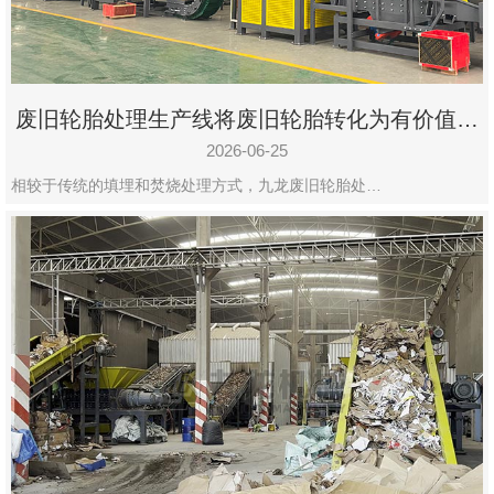
废旧轮胎处理生产线将废旧轮胎转化为有价值的
资源
2026-06-25
相较于传统的填埋和焚烧处理方式，九龙废旧轮胎处…