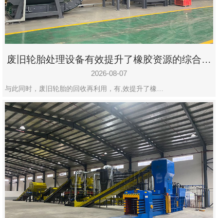
州
市
九
龙
废旧轮胎处理设备有效提升了橡胶资源的综合利
机
用率
械
2026-08-07
设
与此同时，废旧轮胎的回收再利用，有,效提升了橡…
备
有
限
公
司
豫
ICP
备
19020390
号-1