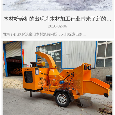
木材粉碎机的出现为木材加工行业带来了新的变
化
2026-02-06
而为了有,效解决废旧木材浪费问题，人们探索出多…