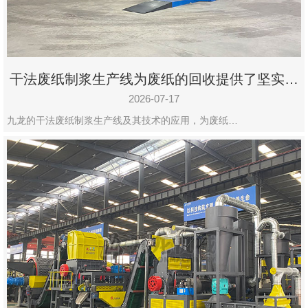
干法废纸制浆生产线为废纸的回收提供了坚实的
保障
2026-07-17
九龙的干法废纸制浆生产线及其技术的应用，为废纸…