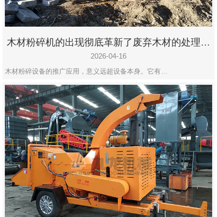
木材粉碎机的出现彻底革新了废弃木材的处理模
式
2026-04-16
木材粉碎设备的推广应用，意义远超设备本身。它有…