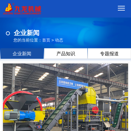
首
企业新闻
页
我
您的当前位置：
首页
>
动态
们
产
企业新闻
产品知识
专题报道
品
视
频
现
场
方
案
动
态
联
系
郑