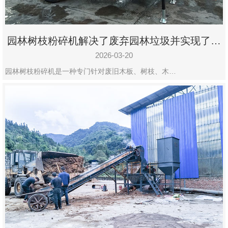
园林树枝粉碎机解决了废弃园林垃圾并实现了再
利用
2026-03-20
园林树枝粉碎机是一种专门针对废旧木板、树枝、木…