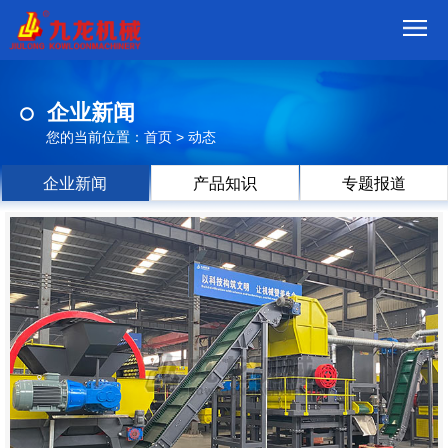
首
企业新闻
页
我
您的当前位置：
首页
>
动态
们
产
企业新闻
产品知识
专题报道
品
视
频
现
场
方
案
动
态
联
系
郑