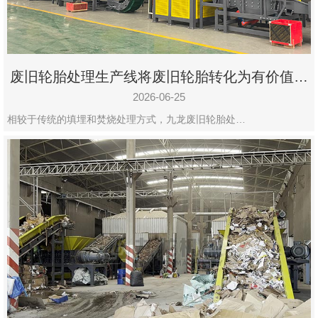
废旧轮胎处理生产线将废旧轮胎转化为有价值的
资源
2026-06-25
相较于传统的填埋和焚烧处理方式，九龙废旧轮胎处…