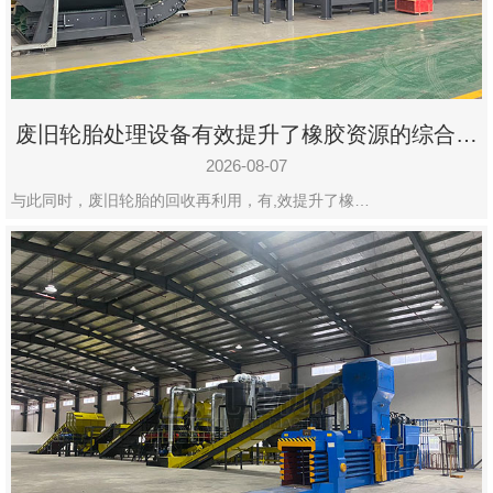
州
市
九
龙
废旧轮胎处理设备有效提升了橡胶资源的综合利
机
用率
械
2026-08-07
设
与此同时，废旧轮胎的回收再利用，有,效提升了橡…
备
有
限
公
司
豫
ICP
备
19020390
号-1