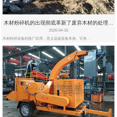
木材粉碎机的出现彻底革新了废弃木材的处理模
式
2026-04-16
木材粉碎设备的推广应用，意义远超设备本身。它有…