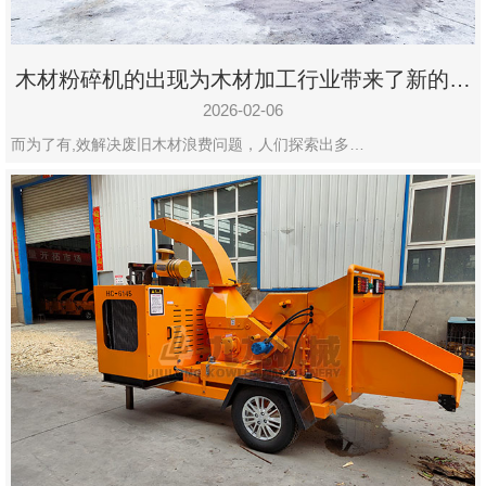
木材粉碎机的出现为木材加工行业带来了新的变
化
2026-02-06
而为了有,效解决废旧木材浪费问题，人们探索出多…