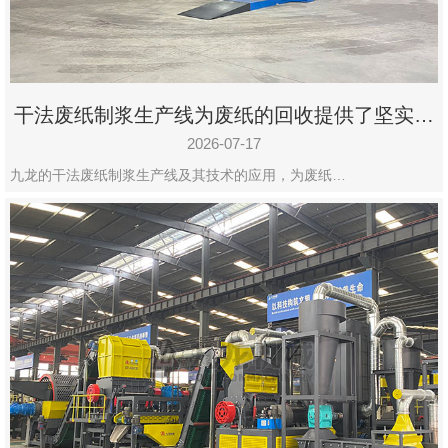
干法废纸制浆生产线为废纸的回收提供了坚实的
保障
2026-07-17
九龙的干法废纸制浆生产线及其技术的应用，为废纸…