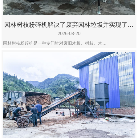
园林树枝粉碎机解决了废弃园林垃圾并实现了再
利用
2026-03-20
园林树枝粉碎机是一种专门针对废旧木板、树枝、木…