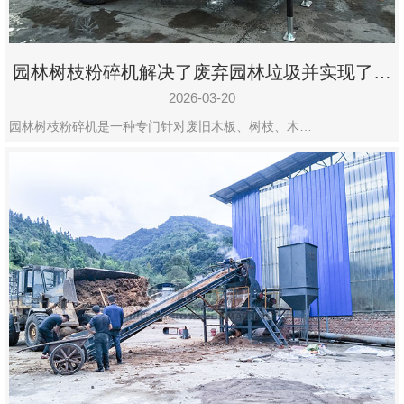
园林树枝粉碎机解决了废弃园林垃圾并实现了再
利用
2026-03-20
园林树枝粉碎机是一种专门针对废旧木板、树枝、木…