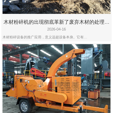
木材粉碎机的出现彻底革新了废弃木材的处理模
式
2026-04-16
木材粉碎设备的推广应用，意义远超设备本身。它有…