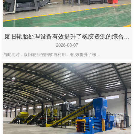
州
市
九
龙
废旧轮胎处理设备有效提升了橡胶资源的综合利
机
用率
械
2026-08-07
设
与此同时，废旧轮胎的回收再利用，有,效提升了橡…
备
有
限
公
司
豫
ICP
备
19020390
号-1