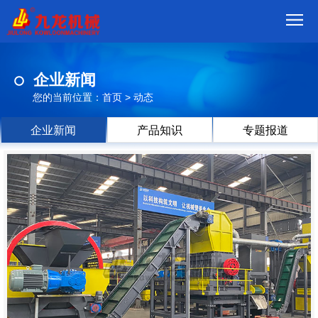
首
企业新闻
页
我
您的当前位置：
首页
>
动态
们
产
企业新闻
产品知识
专题报道
品
视
频
现
场
方
案
动
态
联
系
郑