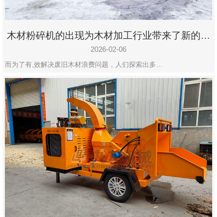
木材粉碎机的出现为木材加工行业带来了新的变
化
2026-02-06
而为了有,效解决废旧木材浪费问题，人们探索出多…