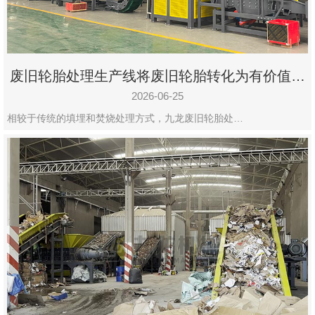
废旧轮胎处理生产线将废旧轮胎转化为有价值的
资源
2026-06-25
相较于传统的填埋和焚烧处理方式，九龙废旧轮胎处…