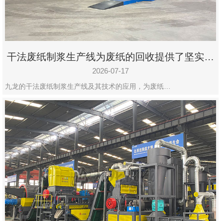
干法废纸制浆生产线为废纸的回收提供了坚实的
保障
2026-07-17
九龙的干法废纸制浆生产线及其技术的应用，为废纸…