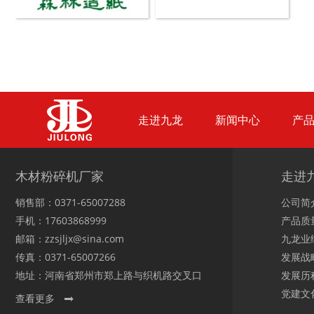
木材切片机
大型木材粉碎机
走进九龙
新闻中心
产
生活垃圾破碎机
大型树枝粉碎机
木材粉碎机厂家
走进
销售部：0371-65007288
公司简
手机：17603868999
产品质
邮箱：zzsjljx@sina.com
九龙业
传真：0371-65007266
发展战
地址：河南省郑州市郑上路与织机路交叉口
发展历
党建文
查看更多