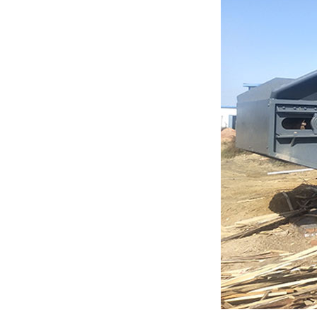
秸秆沼气处理设备...
废旧汽车破碎机
秸秆青贮粉碎机
油漆桶破碎机
鼓式削片机
稻草粉碎机