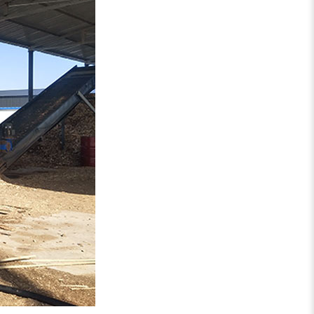
稻草揉丝机
易拉罐破碎机
木屑粉碎机
水滴式粉碎机
锯末烘干机
秸秆烘干机