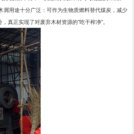
大型稻草捆撕碎机...
金属撕碎机
木屑用途十分广泛：可作为生物质燃料替代煤炭，减少
，真正实现了对废弃木材资源的“吃干榨净”。
锯末粉碎机
大件垃圾处理设备...
切枝机
玉米秸秆粉碎机