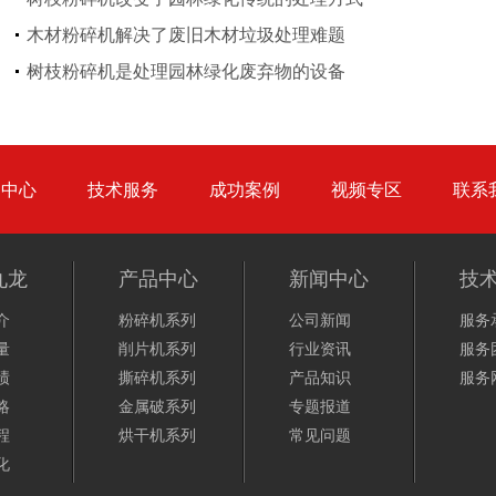
木材粉碎机解决了废旧木材垃圾处理难题
圆盘破碎机
综合破碎机
树枝粉碎机是处理园林绿化废弃物的设备
品中心
技术服务
成功案例
视频专区
联系
大型秸秆粉碎机
废旧轮胎胶粉设备...
九龙
产品中心
新闻中心
技
介
粉碎机系列
公司新闻
服务
量
削片机系列
行业资讯
服务
绩
撕碎机系列
产品知识
服务
略
金属破系列
专题报道
程
烘干机系列
常见问题
化