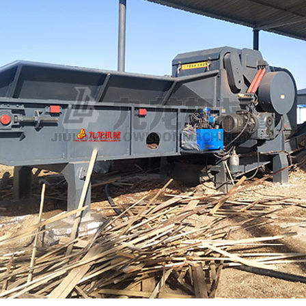
摩托车破碎机
自行车破碎机
彩钢瓦破碎机
大型铡草机
气流烘干机
转筒烘干机