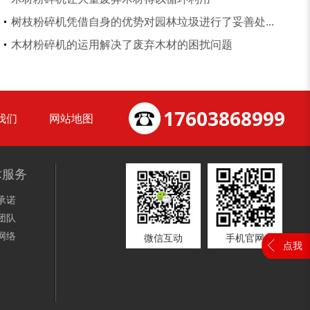
树枝粉碎机凭借自身的优势对园林垃圾进行了妥善处...
大型稻草捆撕碎机...
金属撕碎机
木材粉碎机的运用解决了废弃木材的困扰问题
17603868999
我们
网站地图
锯末粉碎机
大件垃圾处理设备...
术服务
承诺
团队
网络
微信互动
手机官网
点我